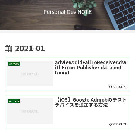
Personal Dev NOTE
2021-01
adView:didFailToReceiveAdW
Admob
ithError: Publisher data not
found.
2021.01.24
【iOS】Google Admobのテスト
Admob
デバイスを追加する方法
2021.01.21