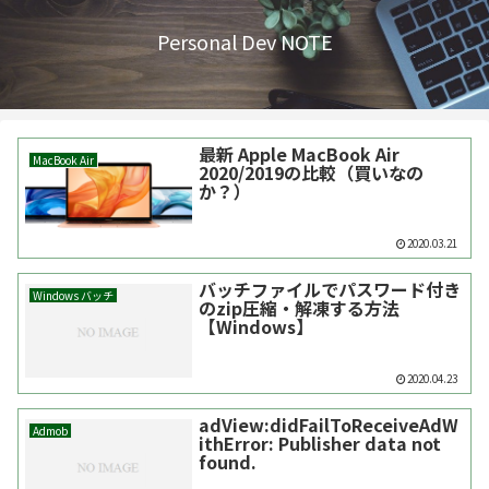
Personal Dev NOTE
最新 Apple MacBook Air
MacBook Air
2020/2019の比較（買いなの
か？）
2020.03.21
バッチファイルでパスワード付き
Windows バッチ
のzip圧縮・解凍する方法
【Windows】
2020.04.23
adView:didFailToReceiveAdW
Admob
ithError: Publisher data not
found.